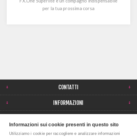
FX.One Superlite è un compagno indispensabile
per la tua prossima corsa
CONTATTI
INFORMAZIONI
IL MIO ACCOUNT
Informazioni sui cookie presenti in questo sito
NEWSLETTER
Utilizziamo i cookie per raccogliere e analizzare informazioni