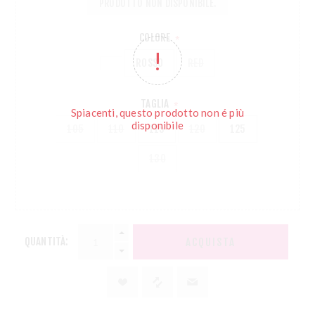
PRODOTTO NON DISPONIBILE.
COLORE
*
ROSSO
RED
TAGLIA
*
Spiacenti, questo prodotto non é più
disponibile
105
110
115
120
125
130
QUANTITÀ:
ACQUISTA