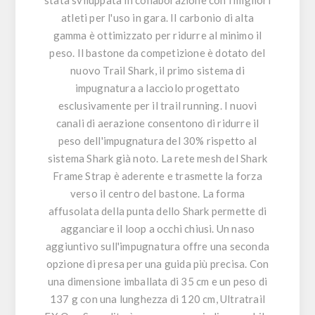
stata sviluppata in collaborazione con i migliori
atleti per l'uso in gara. Il carbonio di alta
gamma è ottimizzato per ridurre al minimo il
peso. Il bastone da competizione è dotato del
nuovo Trail Shark, il primo sistema di
impugnatura a lacciolo progettato
esclusivamente per il trail running. I nuovi
canali di aerazione consentono di ridurre il
peso dell'impugnatura del 30% rispetto al
sistema Shark già noto. La rete mesh del Shark
Frame Strap è aderente e trasmette la forza
verso il centro del bastone. La forma
affusolata della punta dello Shark permette di
agganciare il loop a occhi chiusi. Un naso
aggiuntivo sull'impugnatura offre una seconda
opzione di presa per una guida più precisa. Con
una dimensione imballata di 35 cm e un peso di
137 g con una lunghezza di 120 cm, Ultratrail