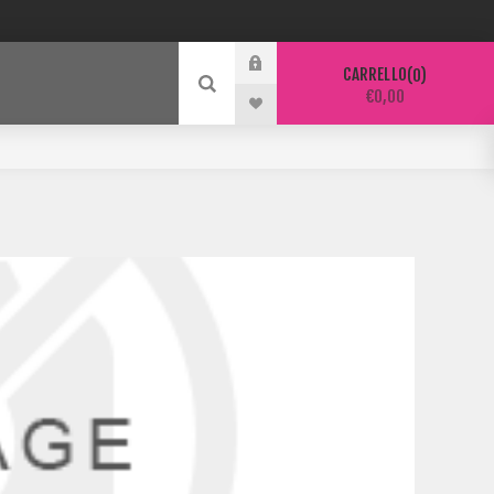
CARRELLO
0
€0,00