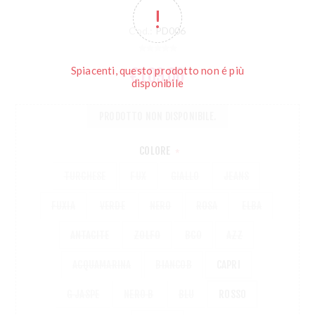
Cod.:
PD006
Spiacenti, questo prodotto non é più
€109,00
disponibile
PRODOTTO NON DISPONIBILE.
COLORE
*
TURCHESE
FUX
GIALLO
JEANS
FUXIA
VERDE
NERO
ROSA
ELBA
ANTACITE
ZOLFO
BCO
AZZ
ACQUAMARINA
BIANCOB
CAPRI
G JASPE
NERO B
BLU
ROSSO