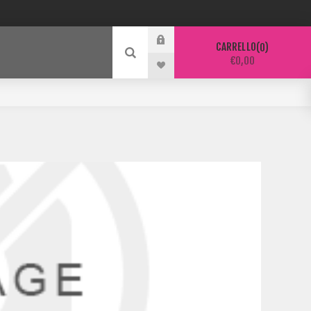
CARRELLO
0
€0,00