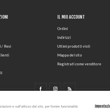
ZIONI
IL MIO ACCOUNT
Ordini
Indirizzi
 / Resi
Ultimi prodotti visti
lienti
Mappa del sito
Registrati come venditore
li
ght © 2026 ROBI SPORT SRL. Tutti i diritti riservati P.Iva 0104
Impostazio
azioni e sull'utilizzo del sito, per fornire funzionalità