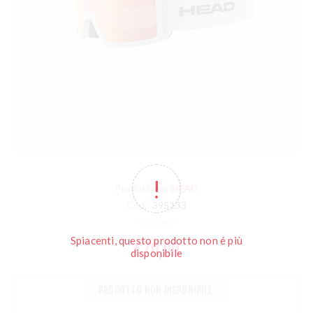
Produttore:
HEAD
Cod.:
395133
Spiacenti, questo prodotto non é più
€70,00
disponibile
PRODOTTO NON DISPONIBILE.