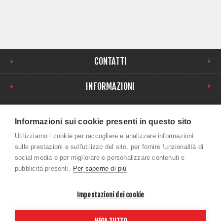
CONTATTI
INFORMAZIONI
IL MIO ACCOUNT
Informazioni sui cookie presenti in questo sito
NEWSLETTER
Utilizziamo i cookie per raccogliere e analizzare informazioni
sulle prestazioni e sull'utilizzo del sito, per fornire funzionalità di
social media e per migliorare e personalizzare contenuti e
pubblicità presenti.
Per saperne di più
Impostazioni dei cookie
Copyright © 2026 ROBI SPORT SRL. Tutti i diritti
NEGA TUTTO