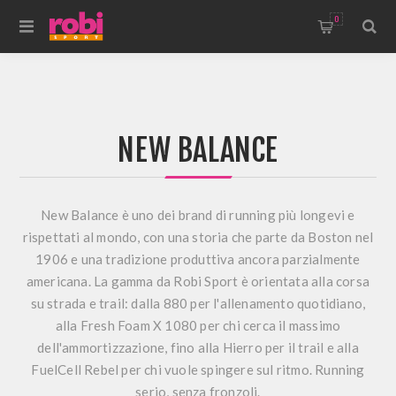
0
NEW BALANCE
New Balance è uno dei brand di running più longevi e
rispettati al mondo, con una storia che parte da Boston nel
1906 e una tradizione produttiva ancora parzialmente
americana. La gamma da Robi Sport è orientata alla corsa
su strada e trail: dalla 880 per l'allenamento quotidiano,
alla Fresh Foam X 1080 per chi cerca il massimo
dell'ammortizzazione, fino alla Hierro per il trail e alla
FuelCell Rebel per chi vuole spingere sul ritmo. Running
serio, senza fronzoli.