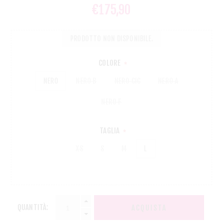
€175,90
PRODOTTO NON DISPONIBILE.
COLORE
*
NERO
NERO B
NERO CIC
NERO A
NERO F
TAGLIA
*
XS
S
M
L
QUANTITÀ:
ACQUISTA