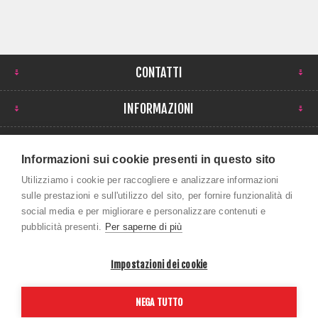
CONTATTI
INFORMAZIONI
IL MIO ACCOUNT
Informazioni sui cookie presenti in questo sito
NEWSLETTER
Utilizziamo i cookie per raccogliere e analizzare informazioni
sulle prestazioni e sull'utilizzo del sito, per fornire funzionalità di
social media e per migliorare e personalizzare contenuti e
pubblicità presenti.
Per saperne di più
Impostazioni dei cookie
Copyright © 2026 ROBI SPORT SRL. Tutti i diritti
NEGA TUTTO
riservati P.Iva 01043390259