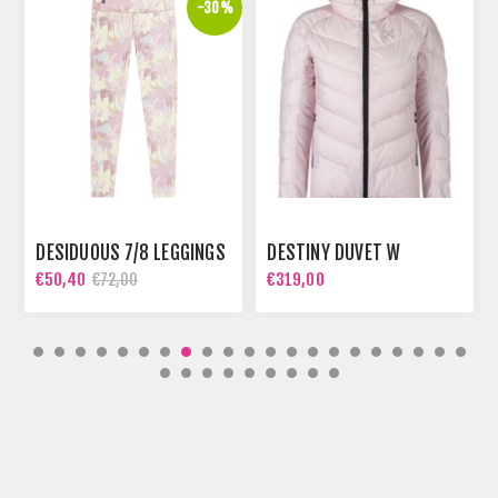
%
-30%
DESIDUOUS 7/8 LEGGINGS
DESTINY DUVET W
€50,40
€319,00
€72,00