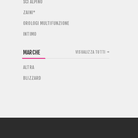
SCI ALPINO
ZAINI*
OROLOGI MULTIFUNZIONE
INTIMO
MARCHE
VISUALIZZA TUTTI
ALTRA
BLIZZARD