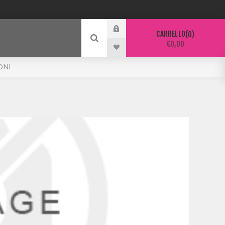
CARRELLO
0
€0,00
ONI