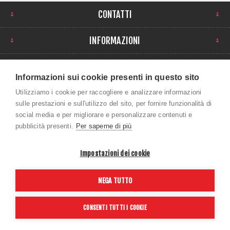
CONTATTI
INFORMAZIONI
IL MIO ACCOUNT
Informazioni sui cookie presenti in questo sito
NEWSLETTER
Utilizziamo i cookie per raccogliere e analizzare informazioni
sulle prestazioni e sull'utilizzo del sito, per fornire funzionalità di
social media e per migliorare e personalizzare contenuti e
pubblicità presenti.
Per saperne di più
Impostazioni dei cookie
Copyright © 2026 ROBI SPORT SRL. Tutti i diritti
NEGA TUTTO
riservati P.Iva 01043390259
Powered by
nopCommerce
CONSENTI TUTTI I COOKIE
Credits:
vulcanoteam.it