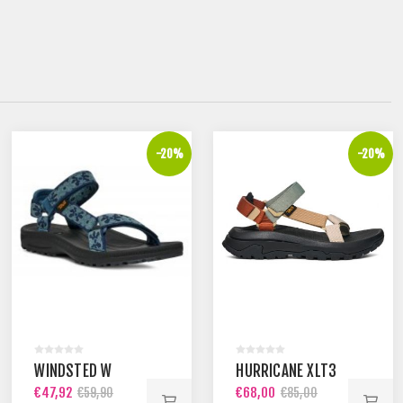
-20%
-20%
WINDSTED W
HURRICANE XLT3
€47,92
€68,00
€59,90
€85,00