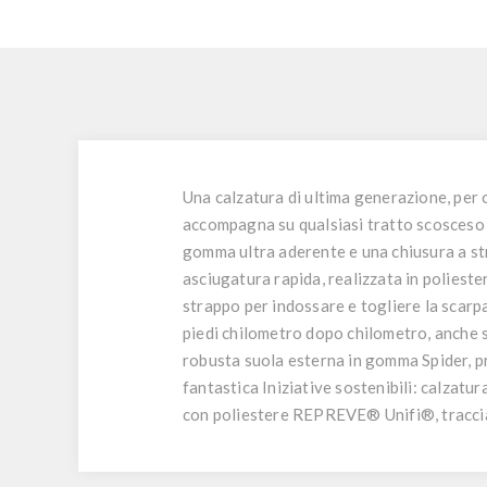
Una calzatura di ultima generazione, per o
accompagna su qualsiasi tratto scosceso d
gomma ultra aderente e una chiusura a str
asciugatura rapida, realizzata in poliest
strappo per indossare e togliere la scarp
piedi chilometro dopo chilometro, anche se
robusta suola esterna in gomma Spider, p
fantastica Iniziative sostenibili: calzatur
con poliestere REPREVE® Unifi®, traccia