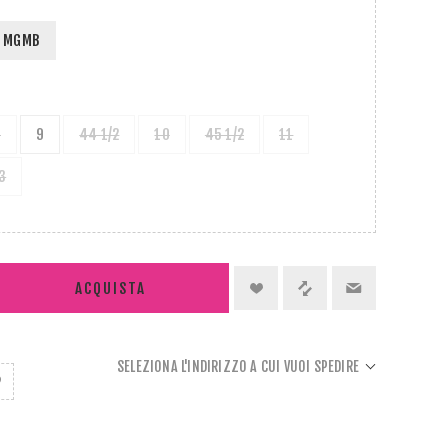
MGMB
3
9
44 1/2
10
45 1/2
11
3
ACQUISTA
SELEZIONA L'INDIRIZZO A CUI VUOI SPEDIRE