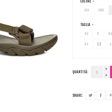
COLORE
*
OLV
UNX
TAGLIA
*
42
8
4
47
12
1
QUANTITÀ:
SHARE: