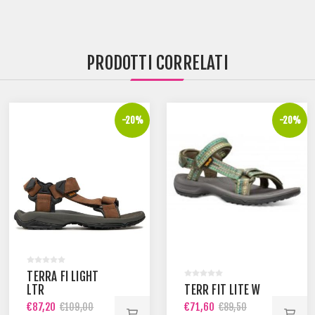
PRODOTTI CORRELATI
-20%
-20%
TERRA FI LIGHT
LTR
TERR FIT LITE W
€87,20
€71,60
€109,00
€89,50