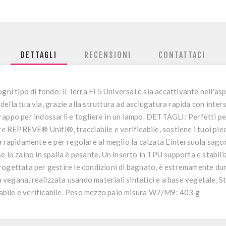
DETTAGLI
RECENSIONI
CONTATTACI
gni tipo di fondo: il Terra Fi 5 Universal è sia accattivante nell'as
ella tua via, grazie alla struttura ad asciugatura rapida con inter
appo per indossarli e togliere in un lampo. DETTAGLI: Perfetti per:
ere REPREVE® Unifi®, tracciabile e verificabile, sostiene i tuoi pi
a rapidamente e per regolare al meglio la calzata L’intersuola sag
 lo zaino in spalla è pesante, Un inserto in TPU supporta e stabiliz
rogettata per gestire le condizioni di bagnato, è estremamente du
a vegana, realizzata usando materiali sintetici e a base vegetale, St
bile e verificabile. Peso mezzo paio misura W7/M9: 403 g