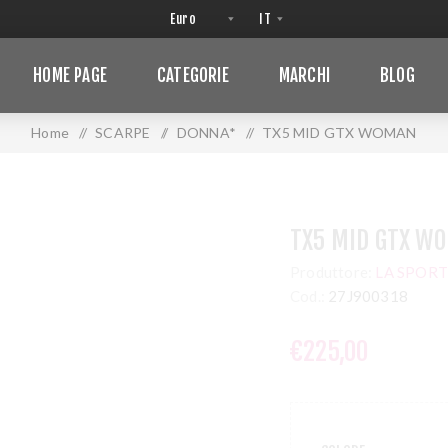
HOME PAGE
CATEGORIE
MARCHI
BLOG
Home
/
SCARPE
/
DONNA*
/
TX5 MID GTX WOMAN
TX5 MID GTX W
Produttore:
LA SPORT
Cod.:
27J900318
€225,00