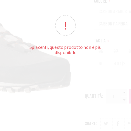
COLORE
*
CARBON ARAGOSTA
CARBON PAPRIKA
TAGLIA
*
Spiacenti, questo prodotto non é più
36
37
3
disponibile
40
40 1/2
QUANTITÀ:
SHARE: