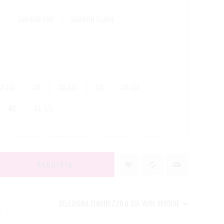
CARBON PAP
CARBON FLAME
7 1/2
38
38 1/2
39
39 1/2
41
41 1/2
ACQUISTA
SELEZIONA L'INDIRIZZO A CUI VUOI SPEDIRE