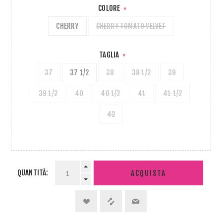
COLORE
*
CHERRY
CHERRY TOMATO VELVET
TAGLIA
*
37
37 1/2
38
38 1/2
39
39 1/2
40
40 1/2
41
41 1/2
42
QUANTITÀ:
ACQUISTA