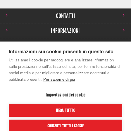
CONTATTI
INFORMAZIONI
IL MIO ACCOUNT
Informazioni sui cookie presenti in questo sito
NEWSLETTER
Utilizziamo i cookie per raccogliere e analizzare informazioni
sulle prestazioni e sull'utilizzo del sito, per fornire funzionalità di
social media e per migliorare e personalizzare contenuti e
pubblicità presenti.
Per saperne di più
Impostazioni dei cookie
Copyright © 2026 ROBI SPORT SRL. Tutti i diritti
NEGA TUTTO
riservati P.Iva 01043390259
Powered by
nopCommerce
CONSENTI TUTTI I COOKIE