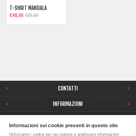
T-SHIRT MANDALA
€48,00
€60,00
CONTATTI
INFORMAZIONI
IL MIO ACCOUNT
Informazioni sui cookie presenti in questo sito
NEWSLETTER
Utilizziamo i cookie per raccogliere e analizzare informazioni