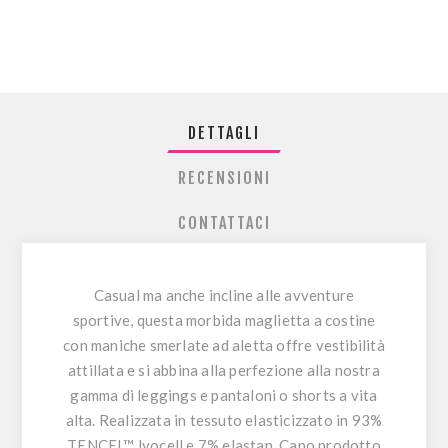
DETTAGLI
RECENSIONI
CONTATTACI
Casual ma anche incline alle avventure
sportive, questa morbida maglietta a costine
con maniche smerlate ad aletta offre vestibilità
attillata e si abbina alla perfezione alla nostra
gamma di leggings e pantaloni o shorts a vita
alta. Realizzata in tessuto elasticizzato in 93%
TENCEL™ lyocell e 7% elastan. Capo prodotto