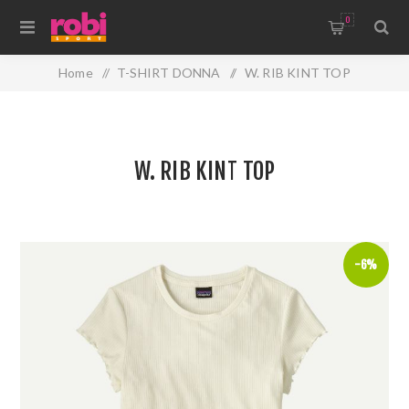
0
Home
/
T-SHIRT DONNA
/
W. RIB KINT TOP
W. RIB KINT TOP
-6%